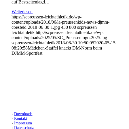
auf Bestzeitenjagd…
Weiterlesen
https://scpreussen-leichtathletik.de/wp-
content/uploads/2018/06/la-preussenkids-news-djmm-
coesfeld-2018-06-30-1.jpg
430
800
scpreussen-
leichtathletik
http://scpreussen-leichtathletik.de/wp-
content/uploads/2025/05/SC_Preussenlogo-2025.jpg
scpreussen-leichtathletik
2018-06-30 10:50:05
2020-05-15
08:20:58
Mädchen-Staffel knackt DM-Norm beim
DJMM-Sportfest
SC Preußen Münster
Leichtathletikabteilung
Fiffi-Gerritzen-Weg 1
48153 Münster
›
Downloads
›
Kontakt
›
Impressum
›
Datenschutz