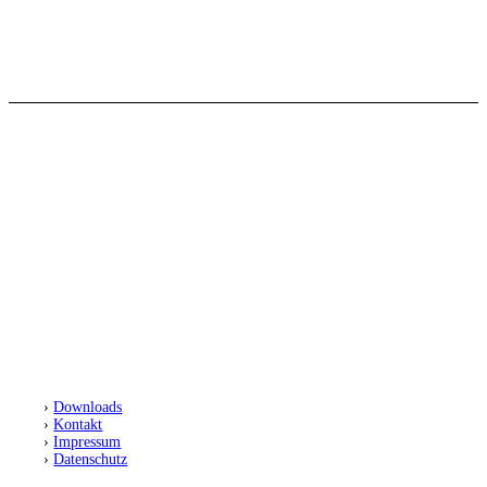
© 2025 SC Preußen Münster Leichtathletik
SC Preußen Münster
Leichtathletikabteilung
Fiffi-Gerritzen-Weg 1
48153 Münster
›
Downloads
›
Kontakt
›
Impressum
›
Datenschutz