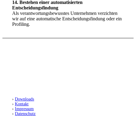
14. Bestehen einer automatisierten
Entscheidungsfindung
Als verantwortungsbewusstes Unternehmen verzichten
wir auf eine automatische Entscheidungsfindung oder ein
Profiling.
SC Preußen Münster
Leichtathletikabteilung
Fiffi-Gerritzen-Weg 1
48153 Münster
›
Downloads
›
Kontakt
›
Impressum
›
Datenschutz
FOLGT UNS