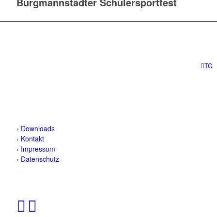
Burgmannstädter Schülersportfest
TG
SC Preußen Münster
Leichtathletikabteilung
Fiffi-Gerritzen-Weg 1
48153 Münster
›
Downloads
›
Kontakt
›
Impressum
›
Datenschutz
FOLGT UNS