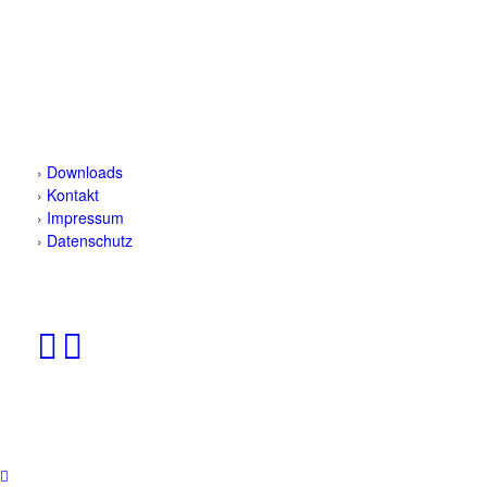
SC Preußen Münster
Leichtathletikabteilung
Fiffi-Gerritzen-Weg 1
48153 Münster
›
Downloads
›
Kontakt
›
Impressum
›
Datenschutz
FOLGT UNS
© 2025 SC Preußen Münster Leichtathletik