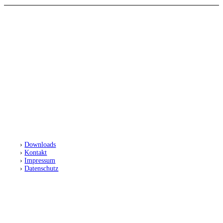
SC Preußen Münster
Leichtathletikabteilung
Fiffi-Gerritzen-Weg 1
48153 Münster
›
Downloads
›
Kontakt
›
Impressum
›
Datenschutz
FOLGT UNS