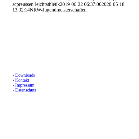
scpreussen-leichtathletik
2019-06-22 06:37:00
2020-05-18
13:32:14
NRW-Jugend­meister­schaften
SC Preußen Münster
Leichtathletikabteilung
Fiffi-Gerritzen-Weg 1
48153 Münster
›
Downloads
›
Kontakt
›
Impressum
›
Datenschutz
FOLGT UNS
© 2025 SC Preußen Münster Leichtathletik