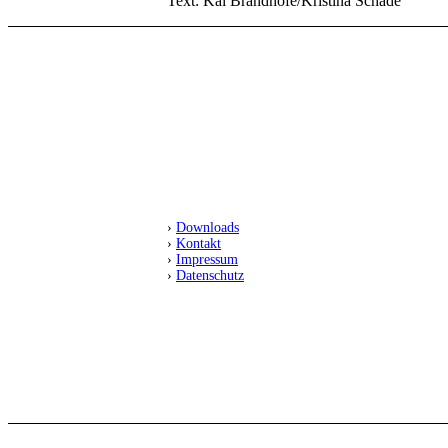
Text: Kai Brandhofe/Kristina Schade
SC Preußen Münster
Leichtathletikabteilung
Fiffi-Gerritzen-Weg 1
48153 Münster
›
Downloads
›
Kontakt
›
Impressum
›
Datenschutz
FOLGT UNS
© 2025 SC Preußen Münster Leichtathletik