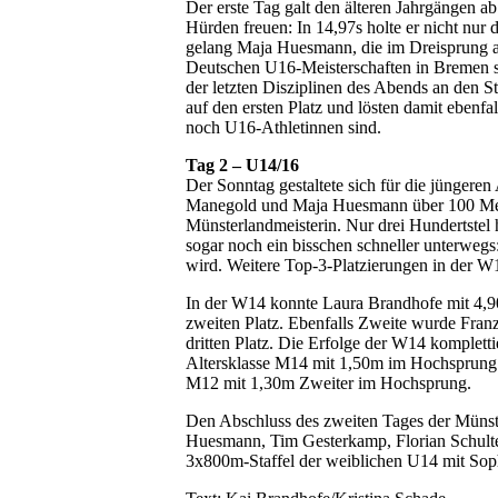
Der erste Tag galt den älteren Jahrgängen ab
Hürden freuen: In 14,97s holte er nicht nur
gelang Maja Huesmann, die im Dreisprung al
Deutschen U16-Meisterschaften in Bremen sic
der letzten Disziplinen des Abends an den 
auf den ersten Platz und lösten damit ebenfa
noch U16-Athletinnen sind.
Tag 2 – U14/16
Der Sonntag gestaltete sich für die jüngeren
Manegold und Maja Huesmann über 100 Mete
Münsterlandmeisterin. Nur drei Hundertstel 
sogar noch ein bisschen schneller unterwegs:
wird. Weitere Top-3-Platzierungen in der W
In der W14 konnte Laura Brandhofe mit 4,90
zweiten Platz. Ebenfalls Zweite wurde Fran
dritten Platz. Die Erfolge der W14 kompletti
Altersklasse M14 mit 1,50m im Hochsprung 
M12 mit 1,30m Zweiter im Hochsprung.
Den Abschluss des zweiten Tages der Münste
Huesmann, Tim Gesterkamp, Florian Schulte u
3x800m-Staffel der weiblichen U14 mit Soph