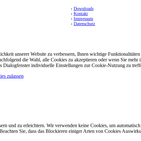
Preußen Münster
›
Downloads
htathletikabteilung
›
Kontakt
i-Gerritzen-Weg 1
›
Impressum
3 Münster
›
Datenschutz
© 2025 SC Preußen Münster Leichtathletik
chkeit unserer Website zu verbessern, Ihnen wichtige Funktionalitäten 
 nachfolgend die Wahl, alle Cookies zu akzeptieren oder wenn Sie mehr
 Dialogfenster individuelle Einstellungen zur Cookie-Nutzung zu treff
es zulassen
rn und zu erleichtern. Wir verwenden keine Cookies, um automatisch p
 Beachten Sie, dass das Blockieren einiger Arten von Cookies Auswirk