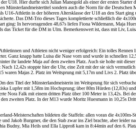
 der U18. Hier durfte sich Julian Manegold als einer der ersten Starter 
 den Münsterlandmeistertitel sondern auch die Norm für die Deutschen 
s U16-Athletin in der höheren Altersklasse der U18 an den Start ging
herte. Das DM-Trio dieses Tages komplettierte schließlich die 4x100m
Start ging: In hervorragenden 48,67s liefen Fiona Wildemann, Maja Hu
lls das Ticket für die DM in Ulm. Bemerkenswert ist, dass mit Liv, Luisa
 Athletinnen und Athleten nicht weniger erfolgreich: Ein tolles Rennen 
r. Ganz knapp hatte Luisa die Nase vorn und wurde in schnellen 1
hinter ihr landete Maja auf dem zweiten Platz. Auch sie holte mit dies
 Nach 12,42s stoppte hier die Uhr, eine Zeit mit der sie sich vermutlic
15 waren Majas 2. Platz im Weitsprung mit 5,17m und Livs 2. Platz üb
m den Titel der Münsterlandmeisterin im Weitsprung für sich verbuche
ziska Lupfer mit 1,58m im Hochsprung; über 80m Hürden (12,83s) und 
erte Nora Falk mit einem dritten Platz über 100 Meter in 13,42s. Bei de
den zweiten Platz. In der M13 wurde Moritz Huesmann in 10,25s Dritt
rland-Meisterschaften bildeten die Staffeln: allen voran die 4x100m-S
nd Jakob Burgmer, die den Stab zwar ins Ziel brachte, aber leider nach
ia Budny, Mia Heils und Ella Lipproß kam in 8:44min auf den 6. Plat