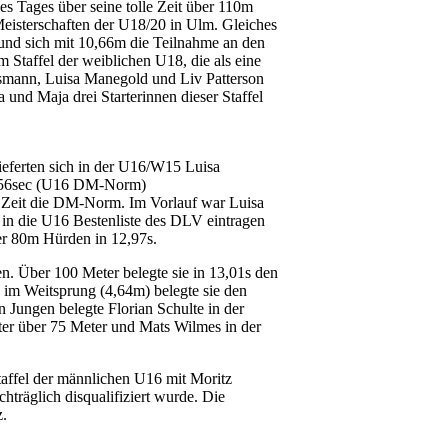
des Tages über seine tolle Zeit über 110m
Meisterschaften der U18/20 in Ulm. Gleiches
 und sich mit 10,66m die Teilnahme an den
 Staffel der weiblichen U18, die als eine
esmann, Luisa Manegold und Liv Patterson
 und Maja drei Starterinnen dieser Staffel
lieferten sich in der U16/W15 Luisa
2,56sec (U16 DM-Norm)
er Zeit die DM-Norm. Im Vorlauf war Luisa
h in die U16 Bestenliste des DLV eintragen
er 80m Hürden in 12,97s.
n. Über 100 Meter belegte sie in 13,01s den
im Weitsprung (4,64m) belegte sie den
n Jungen belegte Florian Schulte in der
er über 75 Meter und Mats Wilmes in der
taffel der männlichen U16 mit Moritz
träglich disqualifiziert wurde. Die
z.