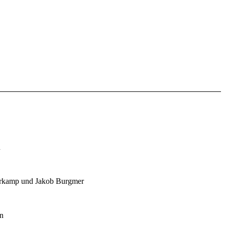
n
erkamp und Jakob Burgmer
nn